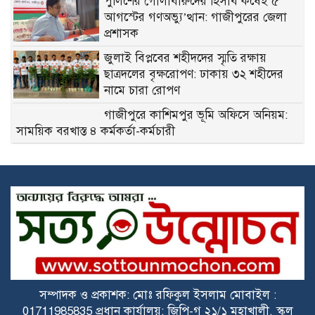
পুলিশের গোলাবারুদের হিসাব কষেই ৫
আগস্টের গণঅভ্যু’ত্থান: গাজীপুরের জেলা
প্রশাসক
জুলাই বিপ্লবের শহীদদের স্মৃতি রক্ষায়
ছাত্রদলের বৃক্ষরোপণ: ঢাকায় ৩২ শহীদের
নামে চারা রোপণ
গাজীপুরে কাশিমপুর ভূমি অফিসে অনিয়ম:
সাময়িক বরখাস্ত ৪ কর্মকর্তা-কর্মচারী
মেধাবী ও অসচ্ছল শিক্ষার্থীদের পাশে
গাজীপুর জেলা পরিষদ: বৃত্তির চেক পেলেন ৩৫ জন
গাজীপুরে বাক্‌রু’দ্ধ ঘটনা: শি’শু ধ’র্ষণের
অভিযোগে ভাড়াটিয়া অটোরিকশাচালক
গ্রেফতার
কাশিমপুর মহিলা কারাগারে স্ত্রীর সাথে
সাক্ষাৎ করতে এসে ১২৭ পিস ইয়াবাসহ
হাতেনাতে আটক স্বামী
সম্পাদক ও প্রকাশক: মোঃ রফিকুল ইসলাম মোবাইল :
গাছায় মাদ্রাসা ভবন থেকে নারী-পুরুষ
01711985835 প্রধান কার্যালয়: জিপি-গ ২১/১ মহাখালী, স্কুল