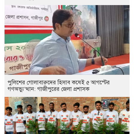
পুলিশের গোলাবারুদের হিসাব কষেই ৫ আগস্টের
গণঅভ্যু’ত্থান: গাজীপুরের জেলা প্রশাসক