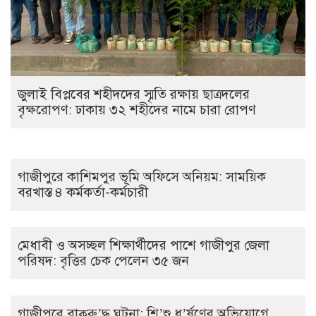
জুলাই বিপ্লবের শহীদদের স্মৃতি রক্ষায় ছাত্রদলের
বৃক্ষরোপণ: ঢাকায় ৩২ শহীদের নামে চারা রোপণ
গাজীপুরে কাশিমপুর ভূমি অফিসে অনিয়ম: সাময়িক
বরখাস্ত ৪ কর্মকর্তা-কর্মচারী
মেধাবী ও অসচ্ছল শিক্ষার্থীদের পাশে গাজীপুর জেলা
পরিষদ: বৃত্তির চেক পেলেন ৩৫ জন
গাজীপুরে বাক্‌রু’দ্ধ ঘটনা: শি’শু ধ’র্ষণের অভিযোগে