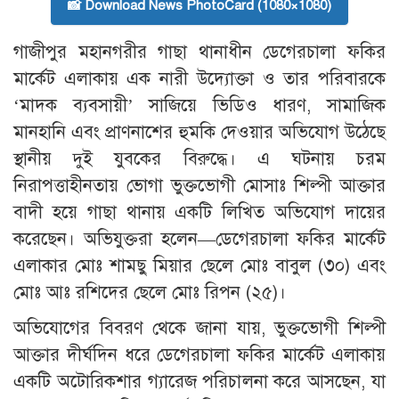
📸 Download News PhotoCard (1080×1080)
গাজীপুর মহানগরীর গাছা থানাধীন ডেগেরচালা ফকির
মার্কেট এলাকায় এক নারী উদ্যোক্তা ও তার পরিবারকে
‘মাদক ব্যবসায়ী’ সাজিয়ে ভিডিও ধারণ, সামাজিক
মানহানি এবং প্রাণনাশের হুমকি দেওয়ার অভিযোগ উঠেছে
স্থানীয় দুই যুবকের বিরুদ্ধে। এ ঘটনায় চরম
নিরাপত্তাহীনতায় ভোগা ভুক্তভোগী মোসাঃ শিল্পী আক্তার
বাদী হয়ে গাছা থানায় একটি লিখিত অভিযোগ দায়ের
করেছেন। অভিযুক্তরা হলেন—ডেগেরচালা ফকির মার্কেট
এলাকার মোঃ শামছু মিয়ার ছেলে মোঃ বাবুল (৩০) এবং
মোঃ আঃ রশিদের ছেলে মোঃ রিপন (২৫)।
​অভিযোগের বিবরণ থেকে জানা যায়, ভুক্তভোগী শিল্পী
আক্তার দীর্ঘদিন ধরে ডেগেরচালা ফকির মার্কেট এলাকায়
একটি অটোরিকশার গ্যারেজ পরিচালনা করে আসছেন, যা