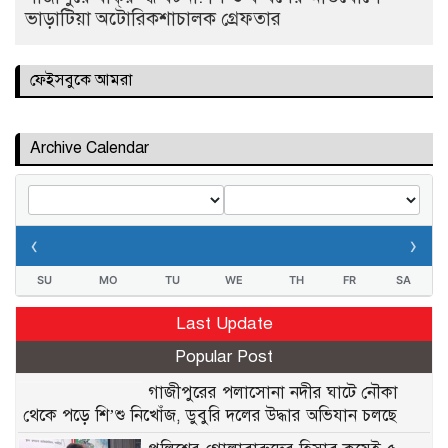
ভাড়াটিয়া অটোরিকশাচালক গ্রেফতার
ফেইসবুকে আমরা
Archive Calendar
‹
›
SU
MO
TU
WE
TH
FR
SA
Last Update
Popular Post
গাজীপুরের পলাসোনা নদীর ঘাটে নৌকা
থেকে পড়ে শি’শু নিখোঁজ, ডুবুরি দলের উদ্ধার অভিযান চলছে