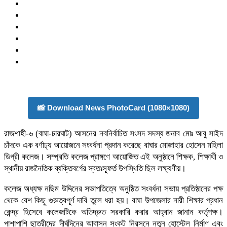
📸 Download News PhotoCard (1080×1080)
রাজশাহী-৬ (বাঘা-চারঘাট) আসনের নবনির্বাচিত সংসদ সদস্য জনাব মোঃ আবু সাইদ
চাঁদকে এক বর্ণাঢ্য আয়োজনে সংবর্ধনা প্রদান করেছে বাঘার মোজাহার হোসেন মহিলা
ডিগ্রী কলেজ। সম্প্রতি কলেজ প্রাঙ্গণে আয়োজিত এই অনুষ্ঠানে শিক্ষক, শিক্ষার্থী ও
স্থানীয় রাজনৈতিক ব্যক্তিবর্গের স্বতঃস্ফূর্ত উপস্থিতি ছিল লক্ষ্যণীয়।
কলেজ অধ্যক্ষ নছিম উদ্দিনের সভাপতিত্বে অনুষ্ঠিত সংবর্ধনা সভায় প্রতিষ্ঠানের পক্ষ
থেকে বেশ কিছু গুরুত্বপূর্ণ দাবি তুলে ধরা হয়। বাঘা উপজেলার নারী শিক্ষার প্রধান
কেন্দ্র হিসেবে কলেজটিকে অতিদ্রুত সরকারি করার আহ্বান জানান কর্তৃপক্ষ।
পাশাপাশি ছাত্রীদের দীর্ঘদিনের আবাসন সংকট নিরসনে নতুন হোস্টেল নির্মাণ এবং