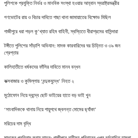
পুলিশকে প্রযুক্তি নির্ভর ও মানবিক সংস্থা হওয়ার আহ্বান স্বরাষ্ট্রমন্ত্রীর
গণভোটের রায় ও বিচার দাবিতে গাছা থানা জামায়াতের বিক্ষোভ মিছিল
গাজীপুরে ধরা পড়ল কু’খ্যাত রহিম বাহিনী, স্বস্তিতে ধীরাশ্রমের বাসিন্দারা
টঙ্গীতে পুলিশের সাঁড়াশি অভিযান: মাদক কারবারিদের ঘর চিহ্নিত ও ৩৯ জন
গ্রেপ্তার
কালিহাতীতে ধর্ষকদের ফাঁসির দাবিতে মানব বন্ধন
কক্সবাজার ও কুমিল্লায় ‘বন্দুকযুদ্ধে’ নিহত ২
মুঠোফোন নিয়ে দ্বন্দ্বে ছোট ভাইয়ের হাতে বড় ভাই খুন
‘সাংবাদিককে থানায় নিয়ে পায়ুপথে জ্বলন্ত মোমের ছ্যাঁকা’
মরিচের দাম বৃদ্ধি
মাদকের প্রতিবাদ করায় তান্ডব: গাজীপুরে নারীসহ পরিবারের ওপর বর্বরোচিত হামলা