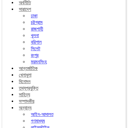
অর্থনীতি
সারাদেশ
ঢাকা
চট্টগ্রাম
রাজশাহী
খুলনা
বরিশাল
সিলেট
রংপুর
ময়মনসিংহ
আন্তর্জাতিক
খেলাধুলা
বিনোদন
তথ্যপ্রযুক্তি
সাহিত্য
সম্পাদকীয়
অন্যান্য
আইন-আদালত
গণমাধ্যম
লাইফস্টাইল