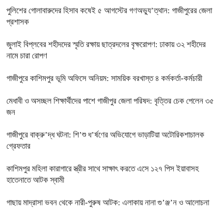
পুলিশের গোলাবারুদের হিসাব কষেই ৫ আগস্টের গণঅভ্যু’ত্থান: গাজীপুরের জেলা
প্রশাসক
জুলাই বিপ্লবের শহীদদের স্মৃতি রক্ষায় ছাত্রদলের বৃক্ষরোপণ: ঢাকায় ৩২ শহীদের
নামে চারা রোপণ
গাজীপুরে কাশিমপুর ভূমি অফিসে অনিয়ম: সাময়িক বরখাস্ত ৪ কর্মকর্তা-কর্মচারী
মেধাবী ও অসচ্ছল শিক্ষার্থীদের পাশে গাজীপুর জেলা পরিষদ: বৃত্তির চেক পেলেন ৩৫
জন
গাজীপুরে বাক্‌রু’দ্ধ ঘটনা: শি’শু ধ’র্ষণের অভিযোগে ভাড়াটিয়া অটোরিকশাচালক
গ্রেফতার
কাশিমপুর মহিলা কারাগারে স্ত্রীর সাথে সাক্ষাৎ করতে এসে ১২৭ পিস ইয়াবাসহ
হাতেনাতে আটক স্বামী
গাছায় মাদ্রাসা ভবন থেকে নারী-পুরুষ আটক: এলাকায় নানা গু’ঞ্জ’ন ও আলোচনা