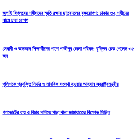
জুলাই বিপ্লবের শহীদদের স্মৃতি রক্ষায় ছাত্রদলের বৃক্ষরোপণ: ঢাকায় ৩২ শহীদের
নামে চারা রোপণ
মেধাবী ও অসচ্ছল শিক্ষার্থীদের পাশে গাজীপুর জেলা পরিষদ: বৃত্তির চেক পেলেন ৩৫
জন
পুলিশকে প্রযুক্তি নির্ভর ও মানবিক সংস্থা হওয়ার আহ্বান স্বরাষ্ট্রমন্ত্রীর
গণভোটের রায় ও বিচার দাবিতে গাছা থানা জামায়াতের বিক্ষোভ মিছিল