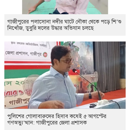
গাজীপুরের পলাসোনা নদীর ঘাটে নৌকা থেকে পড়ে শি’শু
নিখোঁজ, ডুবুরি দলের উদ্ধার অভিযান চলছে
পুলিশের গোলাবারুদের হিসাব কষেই ৫ আগস্টের
গণঅভ্যু’ত্থান: গাজীপুরের জেলা প্রশাসক