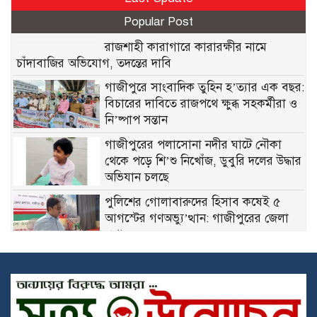
Popular Post
রাজশাহী কারাগারে কারারক্ষীর নামে
চাঁদাবাজির অভিযোগ, তদন্তের দাবি
গাজীপুরে সাংবাদিক তুহিন হ’ত্যার এক বছর:
বিচারের দাবিতে রাজপথে ক্ষুব্ধ সহকর্মীরা ও
নি’ষ্পাপ সন্তান
গাজীপুরের পলাসোনা নদীর ঘাটে নৌকা
থেকে পড়ে শি’শু নিখোঁজ, ডুবুরি দলের উদ্ধার
অভিযান চলছে
পুলিশের গোলাবারুদের হিসাব কষেই ৫
আগস্টের গণঅভ্যু’ত্থান: গাজীপুরের জেলা
প্রশাসক
জুলাই বিপ্লবের শহীদদের স্মৃতি রক্ষায়
ছাত্রদলের বৃক্ষরোপণ: ঢাকায় ৩২ শহীদের
নামে চারা রোপণ
গাজীপুরে কাশিমপুর ভূমি অফিসে অনিয়ম: