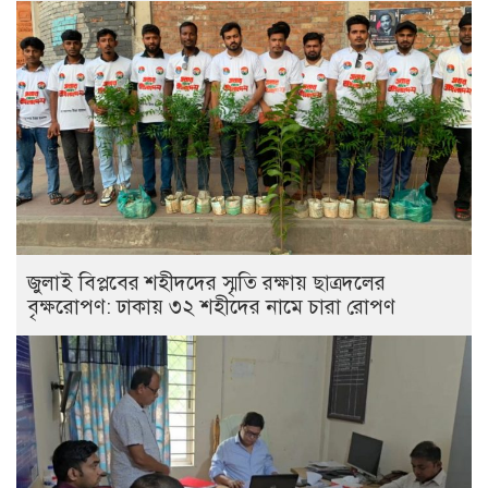
জুলাই বিপ্লবের শহীদদের স্মৃতি রক্ষায় ছাত্রদলের
বৃক্ষরোপণ: ঢাকায় ৩২ শহীদের নামে চারা রোপণ