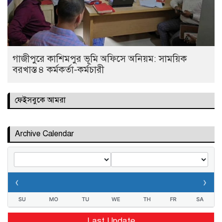
গাজীপুরে কাশিমপুর ভূমি অফিসে অনিয়ম: সাময়িক
বরখাস্ত ৪ কর্মকর্তা-কর্মচারী
ফেইসবুকে আমরা
Archive Calendar
‹
›
SU
MO
TU
WE
TH
FR
SA
Last Update