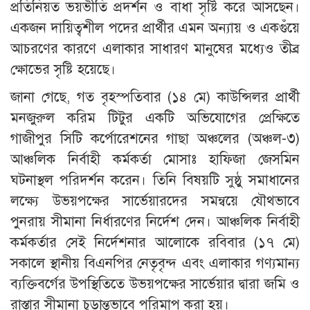
প্রতিনিয়ত ভয়ভীতি প্রদর্শন ও বাধা সৃষ্টি করে আসছেন।
একজন দায়িত্বশীল পদের প্রার্থীর এমন অন্যায় ও একগুঁয়ে
আচরণের কারণে এলাকার সাধারণ মানুষের মধ্যেও তীব্র
ক্ষোভের সৃষ্টি হয়েছে।
​জানা গেছে, গত বৃহস্পতিবার (১৪ মে) কাউন্সিলর প্রার্থী
মনজুরুল করিম টিটুর একটি অভিযোগের প্রেক্ষিতে
গাজীপুর সিটি কর্পোরেশনের গাছা অঞ্চলের (অঞ্চল-৩)
আঞ্চলিক নির্বাহী কর্মকর্তা মোসাঃ হাফিজা জেসমিন
ঘটনাস্থল পরিদর্শন করেন। তিনি বিষয়টি সুষ্ঠু সমাধানের
লক্ষ্যে উভয়পক্ষের সার্ভেয়ারদের সমন্বয়ে যৌথভাবে
পুনরায় সীমানা নির্ধারণের নির্দেশ দেন। আঞ্চলিক নির্বাহী
কর্মকর্তার সেই নির্দেশনার আলোকে রবিবার (১৭ মে)
সকালে স্থানীয় বিএনপির নেতৃবৃন্দ এবং এলাকার গণ্যমান্য
ব্যক্তিবর্গের উপস্থিতিতে উভয়পক্ষের সার্ভেয়ার দ্বারা জমি ও
রাস্তার সীমানা চূড়ান্তভাবে পরিমাপ করা হয়।