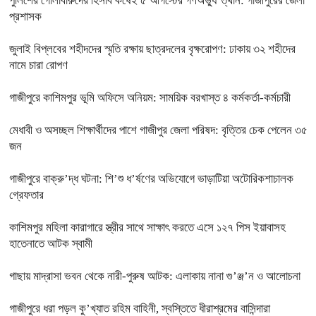
পুলিশের গোলাবারুদের হিসাব কষেই ৫ আগস্টের গণঅভ্যু’ত্থান: গাজীপুরের জেলা
প্রশাসক
জুলাই বিপ্লবের শহীদদের স্মৃতি রক্ষায় ছাত্রদলের বৃক্ষরোপণ: ঢাকায় ৩২ শহীদের
নামে চারা রোপণ
গাজীপুরে কাশিমপুর ভূমি অফিসে অনিয়ম: সাময়িক বরখাস্ত ৪ কর্মকর্তা-কর্মচারী
মেধাবী ও অসচ্ছল শিক্ষার্থীদের পাশে গাজীপুর জেলা পরিষদ: বৃত্তির চেক পেলেন ৩৫
জন
গাজীপুরে বাক্‌রু’দ্ধ ঘটনা: শি’শু ধ’র্ষণের অভিযোগে ভাড়াটিয়া অটোরিকশাচালক
গ্রেফতার
কাশিমপুর মহিলা কারাগারে স্ত্রীর সাথে সাক্ষাৎ করতে এসে ১২৭ পিস ইয়াবাসহ
হাতেনাতে আটক স্বামী
গাছায় মাদ্রাসা ভবন থেকে নারী-পুরুষ আটক: এলাকায় নানা গু’ঞ্জ’ন ও আলোচনা
গাজীপুরে ধরা পড়ল কু’খ্যাত রহিম বাহিনী, স্বস্তিতে ধীরাশ্রমের বাসিন্দারা