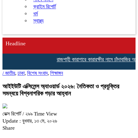
ক্রাইম রিপোর্ট
ধর্ম
স্বাস্থ্য
Headline
রাজশাহী কারাগারে কারারক্ষীর নামে চাঁদাবাজির অভি
/
জাতীয়
,
ঢাকা
,
বিশেষ সংবাদ
,
শিক্ষাঙ্গন
আইইউটি এক্সিলেন্স অ্যাওয়ার্ড ২০২৬: নৈতিকতা ও প্রযুক্তির
সমন্বয়ে বিশ্বনাগরিক গড়ার আহ্বান
ডেক্স রিপোর্ট
/ ২৯৯ Time View
Update : বুধবার, ১৩ মে, ২০২৬
Share