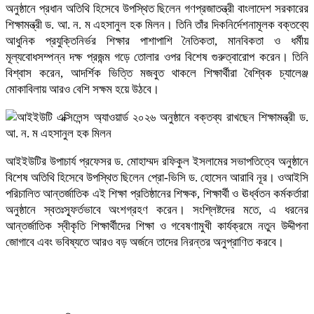
​অনুষ্ঠানে প্রধান অতিথি হিসেবে উপস্থিত ছিলেন গণপ্রজাতন্ত্রী বাংলাদেশ সরকারের
শিক্ষামন্ত্রী ড. আ. ন. ম এহসানুল হক মিলন। তিনি তাঁর দিকনির্দেশনামূলক বক্তব্যে
আধুনিক প্রযুক্তিনির্ভর শিক্ষার পাশাপাশি নৈতিকতা, মানবিকতা ও ধর্মীয়
মূল্যবোধসম্পন্ন দক্ষ প্রজন্ম গড়ে তোলার ওপর বিশেষ গুরুত্বারোপ করেন। তিনি
বিশ্বাস করেন, আদর্শিক ভিত্তি মজবুত থাকলে শিক্ষার্থীরা বৈশ্বিক চ্যালেঞ্জ
মোকাবিলায় আরও বেশি সক্ষম হয়ে উঠবে।
আইইউটির উপাচার্য প্রফেসর ড. মোহাম্মদ রফিকুল ইসলামের সভাপতিত্বে অনুষ্ঠানে
বিশেষ অতিথি হিসেবে উপস্থিত ছিলেন প্রো-ভিসি ড. হোসেন আরাবি নূর। ওআইসি
পরিচালিত আন্তর্জাতিক এই শিক্ষা প্রতিষ্ঠানের শিক্ষক, শিক্ষার্থী ও ঊর্ধ্বতন কর্মকর্তারা
অনুষ্ঠানে স্বতঃস্ফূর্তভাবে অংশগ্রহণ করেন। সংশ্লিষ্টদের মতে, এ ধরনের
আন্তর্জাতিক স্বীকৃতি শিক্ষার্থীদের শিক্ষা ও গবেষণামুখী কার্যক্রমে নতুন উদ্দীপনা
জোগাবে এবং ভবিষ্যতে আরও বড় অর্জনে তাদের নিরন্তর অনুপ্রাণিত করবে।