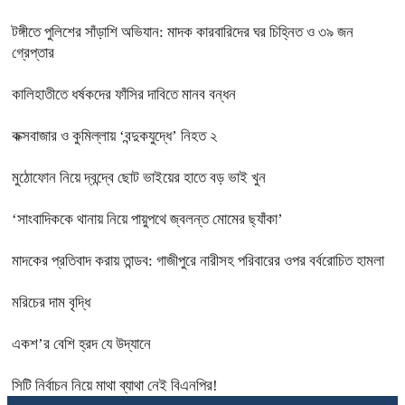
টঙ্গীতে পুলিশের সাঁড়াশি অভিযান: মাদক কারবারিদের ঘর চিহ্নিত ও ৩৯ জন
গ্রেপ্তার
কালিহাতীতে ধর্ষকদের ফাঁসির দাবিতে মানব বন্ধন
কক্সবাজার ও কুমিল্লায় ‘বন্দুকযুদ্ধে’ নিহত ২
মুঠোফোন নিয়ে দ্বন্দ্বে ছোট ভাইয়ের হাতে বড় ভাই খুন
‘সাংবাদিককে থানায় নিয়ে পায়ুপথে জ্বলন্ত মোমের ছ্যাঁকা’
মাদকের প্রতিবাদ করায় তান্ডব: গাজীপুরে নারীসহ পরিবারের ওপর বর্বরোচিত হামলা
মরিচের দাম বৃদ্ধি
একশ’র বেশি হ্রদ যে উদ্যানে
সিটি নির্বাচন নিয়ে মাথা ব্যাথা নেই বিএনপির!