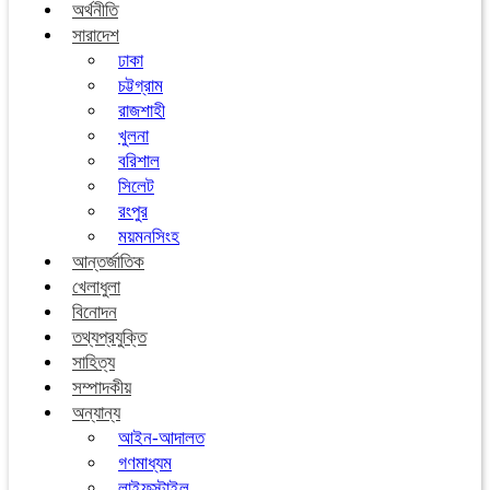
অর্থনীতি
সারাদেশ
ঢাকা
চট্টগ্রাম
রাজশাহী
খুলনা
বরিশাল
সিলেট
রংপুর
ময়মনসিংহ
আন্তর্জাতিক
খেলাধুলা
বিনোদন
তথ্যপ্রযুক্তি
সাহিত্য
সম্পাদকীয়
অন্যান্য
আইন-আদালত
গণমাধ্যম
লাইফস্টাইল