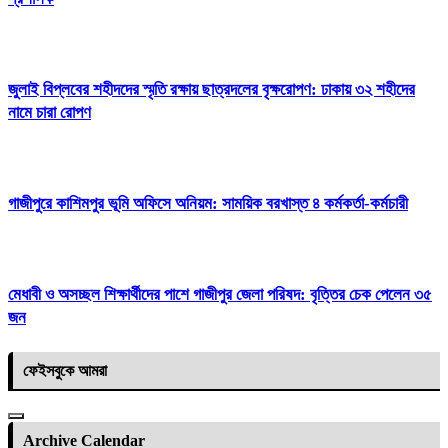
জুলাই বিপ্লবের শহীদদের স্মৃতি রক্ষায় ছাত্রদলের বৃক্ষরোপণ: ঢাকায় ৩২ শহীদের
নামে চারা রোপণ
গাজীপুরে কাশিমপুর ভূমি অফিসে অনিয়ম: সাময়িক বরখাস্ত ৪ কর্মকর্তা-কর্মচারী
মেধাবী ও অসচ্ছল শিক্ষার্থীদের পাশে গাজীপুর জেলা পরিষদ: বৃত্তির চেক পেলেন ৩৫
জন
ফেইসবুকে আমরা
Archive Calendar