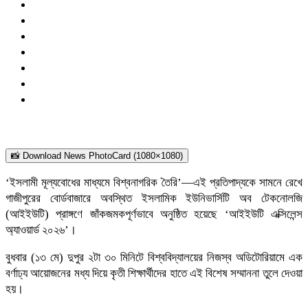
📸 Download News PhotoCard (1080×1080)
​‘ইসলামী মূল্যবোধের মাধ্যমে বিশ্বনাগরিক তৈরি’—এই প্রতিপাদ্যকে সামনে রেখে
গাজীপুরের বোর্ডবাজারে অবস্থিত ইসলামিক ইউনিভার্সিটি অব টেকনোলজি
(আইইউটি) প্রাঙ্গণে জাঁকজমকপূর্ণভাবে অনুষ্ঠিত হয়েছে ‘আইইউটি এক্সিলেন্স
অ্যাওয়ার্ড ২০২৬’।
বুধবার (১৩ মে) দুপুর ২টা ৩০ মিনিটে বিশ্ববিদ্যালয়ের নিজস্ব অডিটোরিয়ামে এক
বর্ণাঢ্য আয়োজনের মধ্য দিয়ে কৃতী শিক্ষার্থীদের হাতে এই বিশেষ সম্মাননা তুলে দেওয়া
হয়।