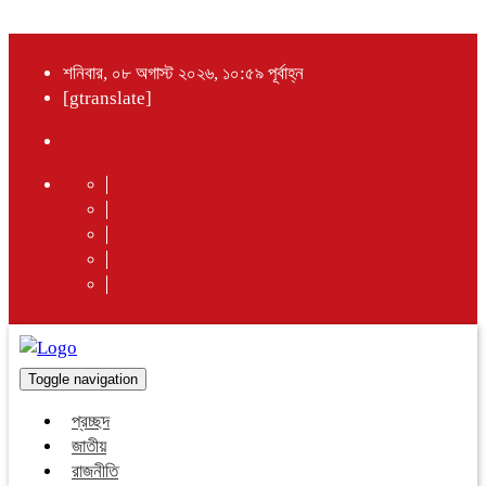
শনিবার, ০৮ অগাস্ট ২০২৬, ১০:৫৯ পূর্বাহ্ন
[gtranslate]
Toggle navigation
প্রচ্ছদ
জাতীয়
রাজনীতি