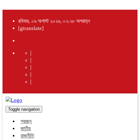
রবিবার, ০৯ অগাস্ট ২০২৬, ০২:২৮ অপরাহ্ন
[gtranslate]
Toggle navigation
প্রচ্ছদ
জাতীয়
রাজনীতি