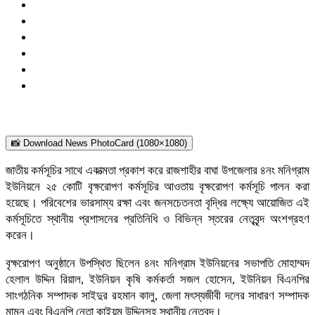
📸 Download News PhotoCard (1080×1080)
জাতীয় কর্মসূচির সাথে একাত্মতা প্রকাশ করে রাজশাহীর বাঘা উপজেলার ৪নং মনিগ্রাম
ইউনিয়নে ২৫ কোটি বৃক্ষরোপণ কর্মসূচির আওতায় বৃক্ষরোপণ কর্মসূচি পালন করা
হয়েছে। পরিবেশের ভারসাম্য রক্ষা এবং জনসচেতনতা বৃদ্ধির লক্ষ্যে আয়োজিত এই
কর্মসূচিতে স্থানীয় প্রশাসনের প্রতিনিধি ও বিভিন্ন স্তরের নেতৃবৃন্দ অংশগ্রহণ
করেন।
বৃক্ষরোপণ অনুষ্ঠানে উপস্থিত ছিলেন ৪নং মনিগ্রাম ইউনিয়নের সভাপতি মোহাম্মদ
হেলাল উদ্দিন রিয়াল, ইউনিয়ন কৃষি কর্মকর্তা সজল হোসেন, ইউনিয়ন বিএনপির
সাংগঠনিক সম্পাদক সাইদুর রহমান কালু, জেলা মৎস্যজীবী দলের সাধারণ সম্পাদক
মামুন এবং বিএনপি নেতা কাইয়ুম উদ্দিনসহ স্থানীয় নেতৃবৃন্দ।