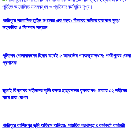
গাজীপুরে সাংবাদিক তুহিন হ’ত্যার এক বছর: বিচারের দাবিতে রাজপথে ক্ষুব্ধ
সহকর্মীরা ও নি’ষ্পাপ সন্তান
পুলিশের গোলাবারুদের হিসাব কষেই ৫ আগস্টের গণঅভ্যু’ত্থান: গাজীপুরের জেলা
প্রশাসক
জুলাই বিপ্লবের শহীদদের স্মৃতি রক্ষায় ছাত্রদলের বৃক্ষরোপণ: ঢাকায় ৩২ শহীদের
নামে চারা রোপণ
গাজীপুরে কাশিমপুর ভূমি অফিসে অনিয়ম: সাময়িক বরখাস্ত ৪ কর্মকর্তা-কর্মচারী