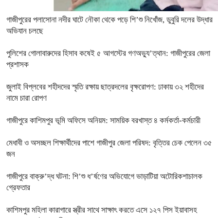
গাজীপুরের পলাসোনা নদীর ঘাটে নৌকা থেকে পড়ে শি’শু নিখোঁজ, ডুবুরি দলের উদ্ধার
অভিযান চলছে
পুলিশের গোলাবারুদের হিসাব কষেই ৫ আগস্টের গণঅভ্যু’ত্থান: গাজীপুরের জেলা
প্রশাসক
জুলাই বিপ্লবের শহীদদের স্মৃতি রক্ষায় ছাত্রদলের বৃক্ষরোপণ: ঢাকায় ৩২ শহীদের
নামে চারা রোপণ
গাজীপুরে কাশিমপুর ভূমি অফিসে অনিয়ম: সাময়িক বরখাস্ত ৪ কর্মকর্তা-কর্মচারী
মেধাবী ও অসচ্ছল শিক্ষার্থীদের পাশে গাজীপুর জেলা পরিষদ: বৃত্তির চেক পেলেন ৩৫
জন
গাজীপুরে বাক্‌রু’দ্ধ ঘটনা: শি’শু ধ’র্ষণের অভিযোগে ভাড়াটিয়া অটোরিকশাচালক
গ্রেফতার
কাশিমপুর মহিলা কারাগারে স্ত্রীর সাথে সাক্ষাৎ করতে এসে ১২৭ পিস ইয়াবাসহ