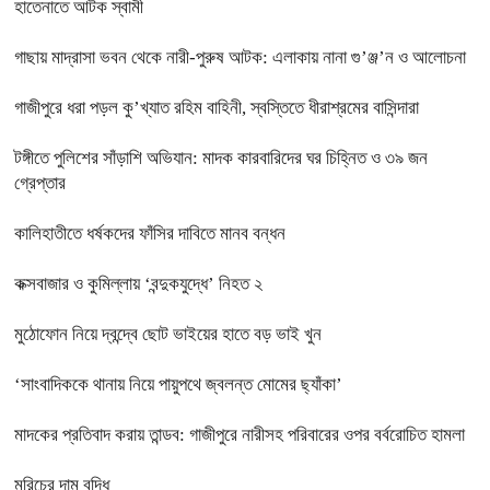
হাতেনাতে আটক স্বামী
গাছায় মাদ্রাসা ভবন থেকে নারী-পুরুষ আটক: এলাকায় নানা গু’ঞ্জ’ন ও আলোচনা
গাজীপুরে ধরা পড়ল কু’খ্যাত রহিম বাহিনী, স্বস্তিতে ধীরাশ্রমের বাসিন্দারা
টঙ্গীতে পুলিশের সাঁড়াশি অভিযান: মাদক কারবারিদের ঘর চিহ্নিত ও ৩৯ জন
গ্রেপ্তার
কালিহাতীতে ধর্ষকদের ফাঁসির দাবিতে মানব বন্ধন
কক্সবাজার ও কুমিল্লায় ‘বন্দুকযুদ্ধে’ নিহত ২
মুঠোফোন নিয়ে দ্বন্দ্বে ছোট ভাইয়ের হাতে বড় ভাই খুন
‘সাংবাদিককে থানায় নিয়ে পায়ুপথে জ্বলন্ত মোমের ছ্যাঁকা’
মাদকের প্রতিবাদ করায় তান্ডব: গাজীপুরে নারীসহ পরিবারের ওপর বর্বরোচিত হামলা
মরিচের দাম বৃদ্ধি