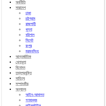
অর্থনীতি
সারাদেশ
ঢাকা
চট্টগ্রাম
রাজশাহী
খুলনা
বরিশাল
সিলেট
রংপুর
ময়মনসিংহ
আন্তর্জাতিক
খেলাধুলা
বিনোদন
তথ্যপ্রযুক্তি
সাহিত্য
সম্পাদকীয়
অন্যান্য
আইন-আদালত
গণমাধ্যম
লাইফস্টাইল