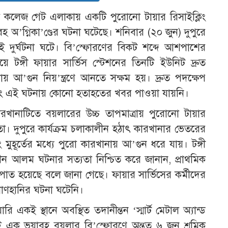
ইল কলেজ গেট এলাকায় একটি পুরোনো টায়ার রিসাইক্লিং
অ’গ্নিকা’ণ্ডের ঘটনা ঘটেছে। শনিবার (২০ জুন) দুপুরে
 দুর্ঘটনা ঘটে। বি’স্ফোরণের বিকট শব্দে আশপাশের
টঙ্গী ফায়ার সার্ভিস স্টেশনের তিনটি ইউনিট দ্রুত
টায় আ’গুন নিয়’ন্ত্রণে আনতে সক্ষম হয়। দ্রুত পদক্ষেপ
বং এই ঘটনায় কোনো হতাহতের খবর পাওয়া যায়নি।
, কারখানাটিতে বয়লারের উচ্চ তাপমাত্রায় পুরোনো টায়ার
 দুপুরে কার্যক্রম চলাকালীন হঠাৎ কারখানার ভেতরের
ুহূর্তের মধ্যে পুরো কারখানায় আ’গুন ধরে যায়। টঙ্গী
ীন আলম ঘটনার সত্যতা নিশ্চিত করে জানান, প্রাথমিক
চ
রপাত হয়েছে বলে জানা গেছে। ফায়ার সার্ভিসের কর্মীদের
রাণহানির ঘটনা ঘটেনি।
 একই স্থানে অবস্থিত তদানীন্তন ‘স্মার্ট মেটাল অ্যান্ড
মনই এক ভয়াবহ বয়লার বি’স্ফোরণে অন্তত ৬ জন শ্রমিক