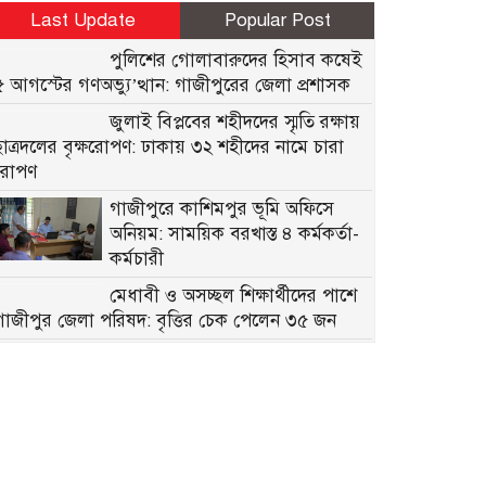
Last Update
Popular Post
পুলিশের গোলাবারুদের হিসাব কষেই
৫ আগস্টের গণঅভ্যু’ত্থান: গাজীপুরের জেলা প্রশাসক
জুলাই বিপ্লবের শহীদদের স্মৃতি রক্ষায়
ছাত্রদলের বৃক্ষরোপণ: ঢাকায় ৩২ শহীদের নামে চারা
রোপণ
গাজীপুরে কাশিমপুর ভূমি অফিসে
অনিয়ম: সাময়িক বরখাস্ত ৪ কর্মকর্তা-
কর্মচারী
মেধাবী ও অসচ্ছল শিক্ষার্থীদের পাশে
গাজীপুর জেলা পরিষদ: বৃত্তির চেক পেলেন ৩৫ জন
গাজীপুরে বাক্‌রু’দ্ধ ঘটনা: শি’শু
ধ’র্ষণের অভিযোগে ভাড়াটিয়া
অটোরিকশাচালক গ্রেফতার
কাশিমপুর মহিলা কারাগারে স্ত্রীর সাথে
সাক্ষাৎ করতে এসে ১২৭ পিস ইয়াবাসহ হাতেনাতে