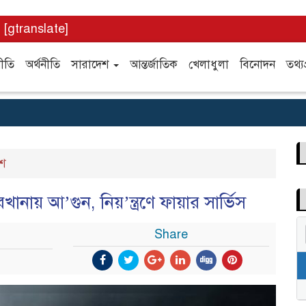
[gtranslate]
ীতি
অর্থনীতি
সারাদেশ
আন্তর্জাতিক
খেলাধুলা
বিনোদন
তথ্যপ
শ
নায় আ’গুন, নিয়’ন্ত্রণে ফায়ার সার্ভিস
Share