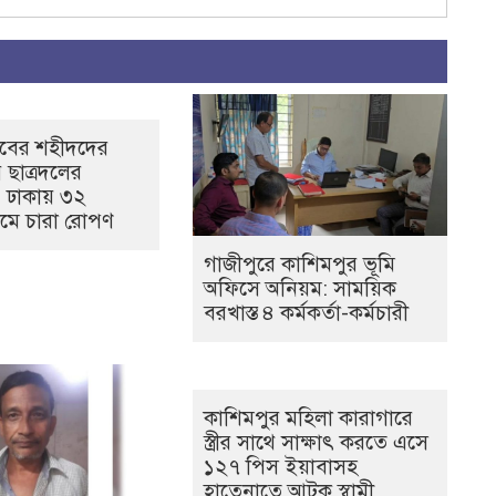
্লবের শহীদদের
ায় ছাত্রদলের
: ঢাকায় ৩২
ামে চারা রোপণ
গাজীপুরে কাশিমপুর ভূমি
অফিসে অনিয়ম: সাময়িক
বরখাস্ত ৪ কর্মকর্তা-কর্মচারী
কাশিমপুর মহিলা কারাগারে
স্ত্রীর সাথে সাক্ষাৎ করতে এসে
১২৭ পিস ইয়াবাসহ
হাতেনাতে আটক স্বামী